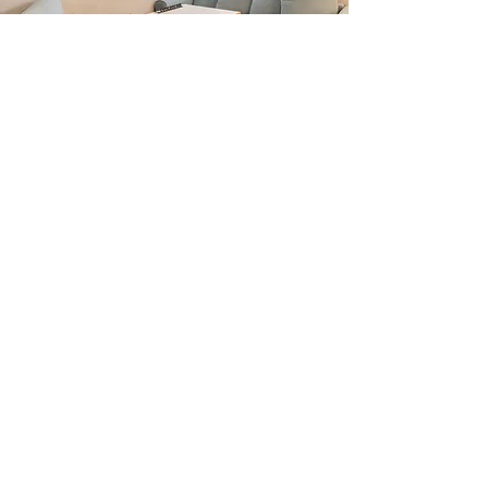
SKILLS
ウィメンズキャリアメンター
®︎
Mentor For 公式メンター
一財) 生涯学習開発財団認定
プロフェッショナルコーチ
女性専用電話カウンセリング
ボイスマルシェカウンセラー