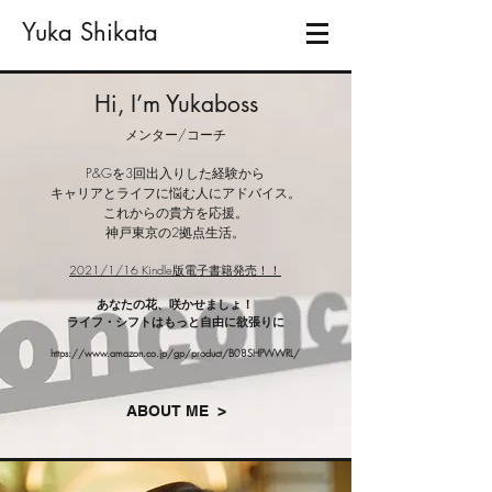
​Yuka Shikata
Hi, I’m Yukaboss
メンター/コーチ
P&Gを3回出入りした経験から
キャリアとライフに悩む人にアドバイス。
これからの貴方を応援。
神戸東京の2拠点生活。
2021/1/16 Kindle版電子書籍発売！！
あなたの花、咲かせましょ！
ライフ・シフトはもっと自由に欲張りに
https://www.amazon.co.jp/gp/product/B08SHPWWRL/
ABOUT ME >